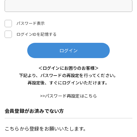
パスワード表示
ログインIDを記憶する
ログイン
＜ログインにお困りのお客様＞
下記より、パスワードの再設定を行ってください。
再設定後、すぐにログインいただけます。
>>パスワード再設定はこちら
会員登録がお済みでない方
こちらから登録をお願いいたします。