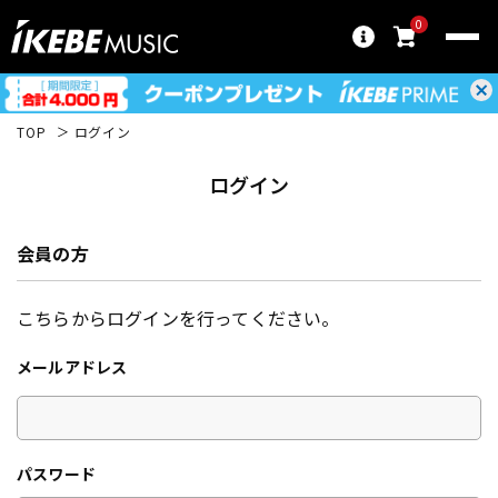
0
TOP
ログイン
ログイン
会員の方
こちらからログインを行ってください。
メールアドレス
パスワード