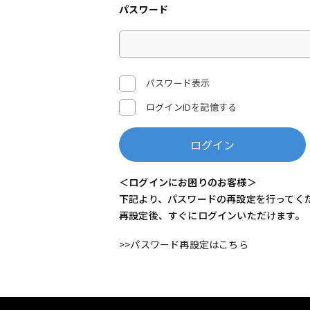
パスワード
パスワード表示
ログインIDを記憶する
ログイン
＜ログインにお困りのお客様＞
下記より、パスワードの再設定を行ってく
再設定後、すぐにログインいただけます。
>>パスワード再設定はこちら