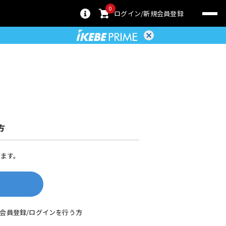
0
ログイン
新規会員登録
方
ます。
して会員登録/ログインを行う方