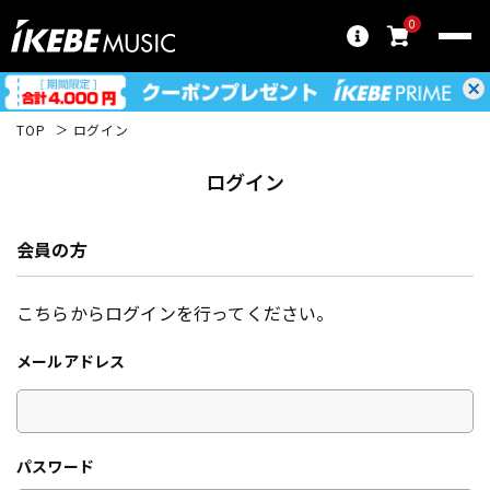
0
TOP
ログイン
ログイン
会員の方
こちらからログインを行ってください。
メールアドレス
パスワード