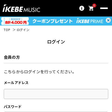
0
TOP
ログイン
ログイン
会員の方
こちらからログインを行ってください。
メールアドレス
パスワード