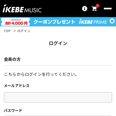
0
TOP
ログイン
ログイン
会員の方
こちらからログインを行ってください。
メールアドレス
パスワード