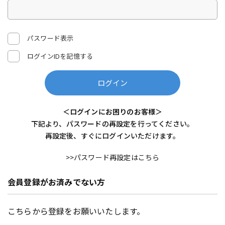
パスワード表示
ログインIDを記憶する
ログイン
＜ログインにお困りのお客様＞
下記より、パスワードの再設定を行ってください。
再設定後、すぐにログインいただけます。
>>パスワード再設定はこちら
会員登録がお済みでない方
こちらから登録をお願いいたします。