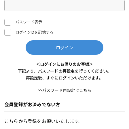
パスワード表示
ログインIDを記憶する
ログイン
＜ログインにお困りのお客様＞
下記より、パスワードの再設定を行ってください。
再設定後、すぐにログインいただけます。
>>パスワード再設定はこちら
会員登録がお済みでない方
こちらから登録をお願いいたします。