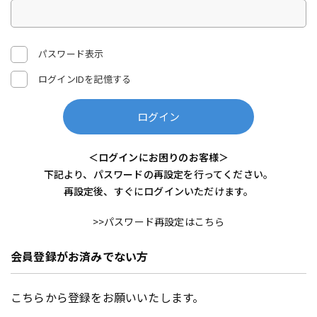
パスワード表示
ログインIDを記憶する
ログイン
＜ログインにお困りのお客様＞
下記より、パスワードの再設定を行ってください。
再設定後、すぐにログインいただけます。
>>パスワード再設定はこちら
会員登録がお済みでない方
こちらから登録をお願いいたします。