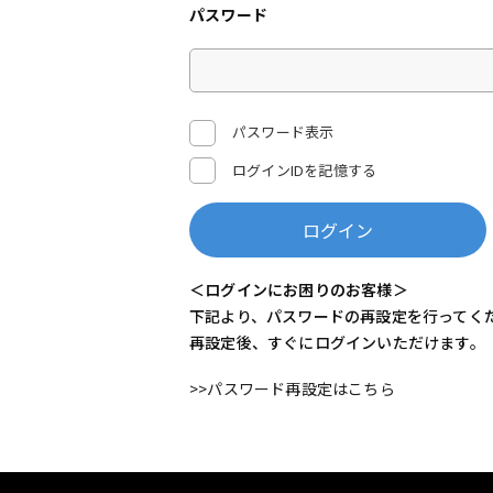
パスワード
パスワード表示
ログインIDを記憶する
ログイン
＜ログインにお困りのお客様＞
下記より、パスワードの再設定を行ってく
再設定後、すぐにログインいただけます。
>>パスワード再設定はこちら