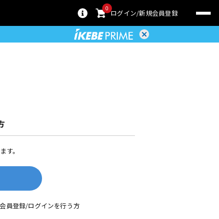
0
ログイン
新規会員登録
方
ます。
して会員登録/ログインを行う方