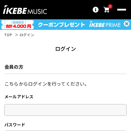
0
TOP
ログイン
ログイン
会員の方
こちらからログインを行ってください。
メールアドレス
パスワード