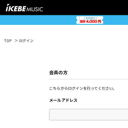
TOP
ログイン
会員の方
こちらからログインを行ってください。
メールアドレス