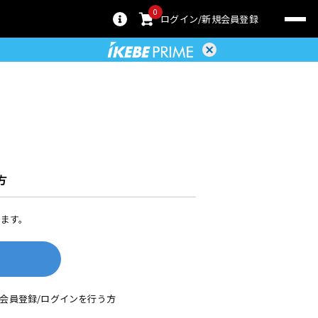
0
ログイン
新規会員登録
方
ます。
して会員登録/ログインを行う方