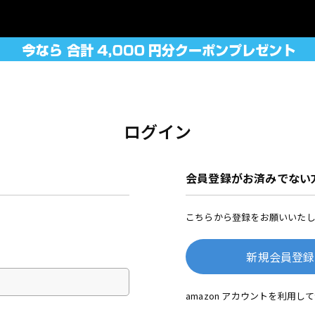
ログイン
会員登録がお済みでない
こちらから登録をお願いいたし
新規会員登録
amazon アカウントを利用