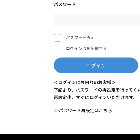
パスワード
パスワード表示
ログインIDを記憶する
ログイン
＜ログインにお困りのお客様＞
下記より、パスワードの再設定を行ってく
再設定後、すぐにログインいただけます。
>>パスワード再設定はこちら