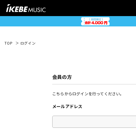
TOP
ログイン
会員の方
こちらからログインを行ってください。
メールアドレス