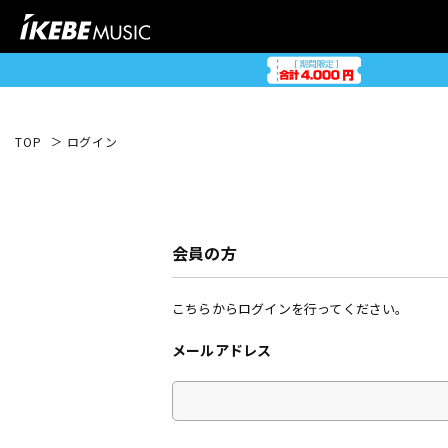
TOP
ログイン
会員の方
こちらからログインを行ってください。
メールアドレス