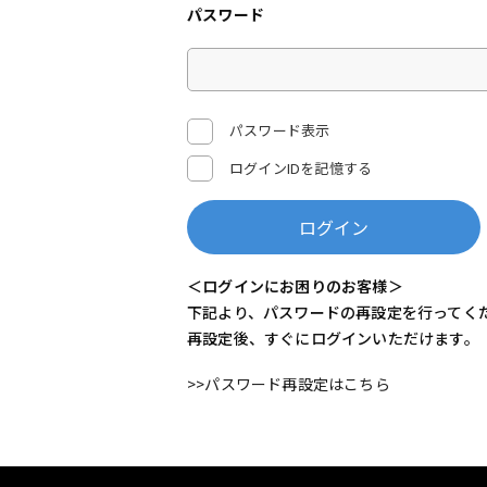
パスワード
パスワード表示
ログインIDを記憶する
ログイン
＜ログインにお困りのお客様＞
下記より、パスワードの再設定を行ってく
再設定後、すぐにログインいただけます。
>>パスワード再設定はこちら