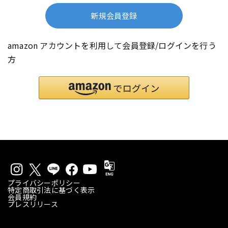
新規会員登録
amazon アカウントを利用して会員登録/ログインを行う
方
プライバシーポリシー
特定商取引法に基づく表示
会員規約
プレスリリース