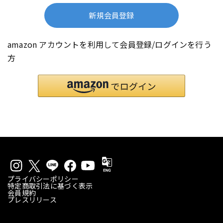
新規会員登録
amazon アカウントを利用して会員登録/ログインを行う
方
プライバシーポリシー
特定商取引法に基づく表示
会員規約
プレスリリース