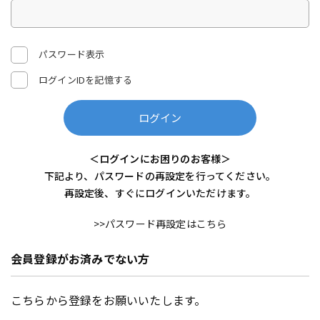
パスワード表示
ログインIDを記憶する
ログイン
＜ログインにお困りのお客様＞
下記より、パスワードの再設定を行ってください。
再設定後、すぐにログインいただけます。
>>パスワード再設定はこちら
会員登録がお済みでない方
こちらから登録をお願いいたします。