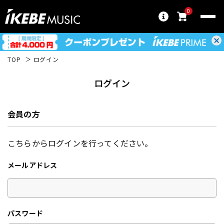
0
TOP
ログイン
ログイン
会員の方
こちらからログインを行ってください。
メールアドレス
パスワード