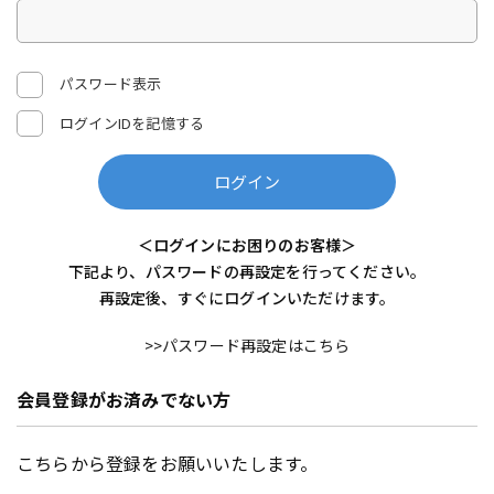
パスワード表示
ログインIDを記憶する
ログイン
＜ログインにお困りのお客様＞
下記より、パスワードの再設定を行ってください。
再設定後、すぐにログインいただけます。
>>パスワード再設定はこちら
会員登録がお済みでない方
こちらから登録をお願いいたします。