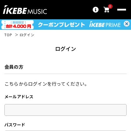
0
TOP
ログイン
ログイン
会員の方
こちらからログインを行ってください。
メールアドレス
パスワード