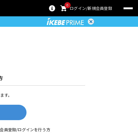
0
ログイン
新規会員登録
方
ます。
して会員登録/ログインを行う方