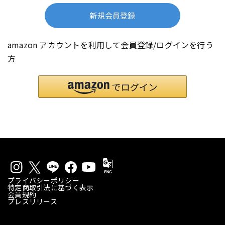
新規会員登録
amazon アカウントを利用して会員登録/ログインを行う
方
プライバシーポリシー
特定商取引法に基づく表示
会員規約
プレスリリース