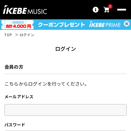
0
TOP
ログイン
ログイン
会員の方
こちらからログインを行ってください。
メールアドレス
パスワード