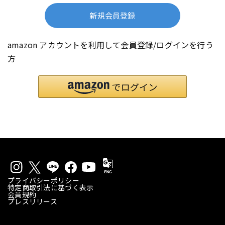
新規会員登録
amazon アカウントを利用して会員登録/ログインを行う
方
プライバシーポリシー
特定商取引法に基づく表示
会員規約
プレスリリース