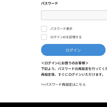
パスワード
パスワード表示
ログインIDを記憶する
ログイン
＜ログインにお困りのお客様＞
下記より、パスワードの再設定を行ってく
再設定後、すぐにログインいただけます。
>>パスワード再設定はこちら