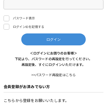
パスワード表示
ログインIDを記憶する
ログイン
＜ログインにお困りのお客様＞
下記より、パスワードの再設定を行ってください。
再設定後、すぐにログインいただけます。
>>パスワード再設定はこちら
会員登録がお済みでない方
こちらから登録をお願いいたします。