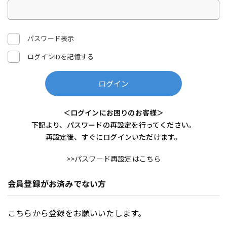
パスワード表示
ログインIDを記憶する
ログイン
＜ログインにお困りのお客様＞
下記より、パスワードの再設定を行ってください。
再設定後、すぐにログインいただけます。
>>パスワード再設定はこちら
会員登録がお済みでない方
こちらから登録をお願いいたします。