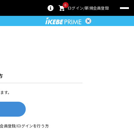
0
ログイン
新規会員登録
方
ます。
して会員登録/ログインを行う方