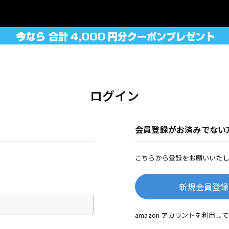
ログイン
会員登録がお済みでない
こちらから登録をお願いいたし
新規会員登録
amazon アカウントを利用