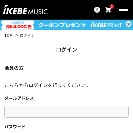
0
TOP
ログイン
ログイン
会員の方
こちらからログインを行ってください。
メールアドレス
パスワード