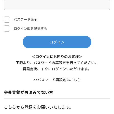
パスワード表示
ログインIDを記憶する
ログイン
＜ログインにお困りのお客様＞
下記より、パスワードの再設定を行ってください。
再設定後、すぐにログインいただけます。
>>パスワード再設定はこちら
会員登録がお済みでない方
こちらから登録をお願いいたします。