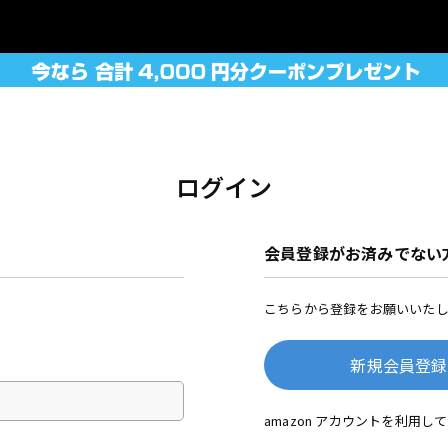
ログイン
会員登録がお済みでない
こちらから登録をお願いいたし
新規会員登録
amazon アカウントを利用