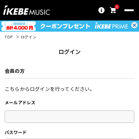
0
TOP
ログイン
ログイン
会員の方
こちらからログインを行ってください。
メールアドレス
パスワード