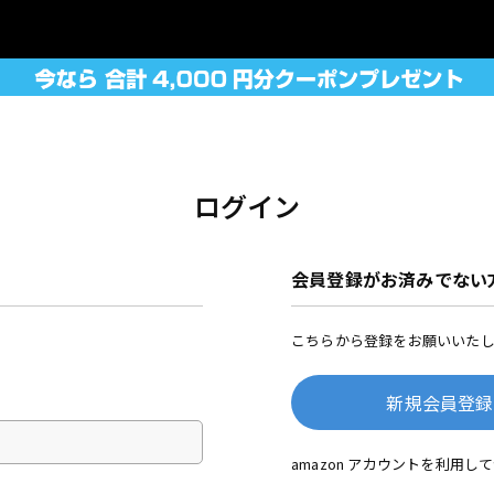
ログイン
会員登録がお済みでない
こちらから登録をお願いいたし
新規会員登録
amazon アカウントを利用