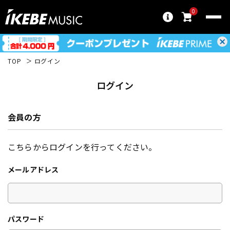
0
TOP
ログイン
ログイン
会員の方
こちらからログインを行ってください。
メールアドレス
パスワード