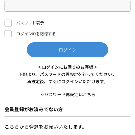
パスワード表示
ログインIDを記憶する
ログイン
＜ログインにお困りのお客様＞
下記より、パスワードの再設定を行ってください。
再設定後、すぐにログインいただけます。
>>パスワード再設定はこちら
会員登録がお済みでない方
こちらから登録をお願いいたします。