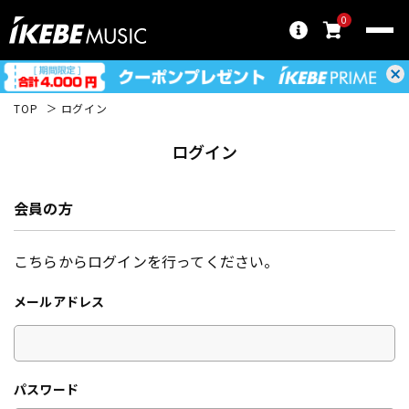
0
TOP
ログイン
ログイン
会員の方
こちらからログインを行ってください。
メールアドレス
パスワード