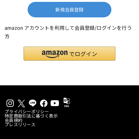
新規会員登録
amazon アカウントを利用して会員登録/ログインを行う
方
プライバシーポリシー
特定商取引法に基づく表示
会員規約
プレスリリース