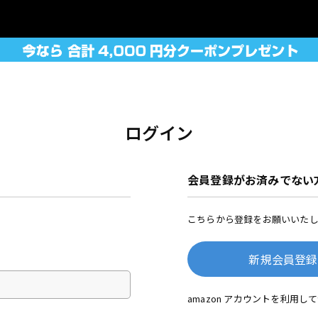
ログイン
会員登録がお済みでない
こちらから登録をお願いいたし
新規会員登録
amazon アカウントを利用