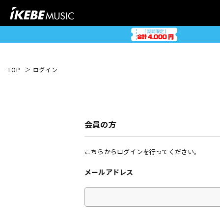
TOP
ログイン
会員の方
こちらからログインを行ってください。
メールアドレス