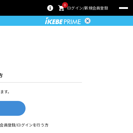
0
ログイン
新規会員登録
方
ます。
して会員登録/ログインを行う方