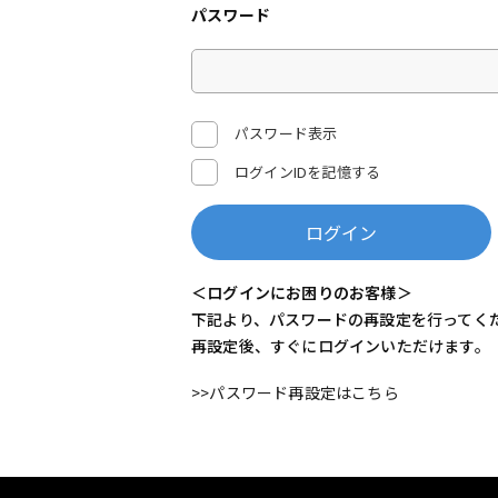
パスワード
パスワード表示
ログインIDを記憶する
ログイン
＜ログインにお困りのお客様＞
下記より、パスワードの再設定を行ってく
再設定後、すぐにログインいただけます。
>>パスワード再設定はこちら