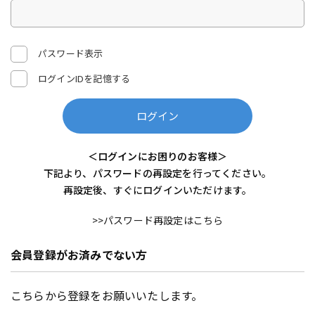
パスワード表示
ログインIDを記憶する
ログイン
＜ログインにお困りのお客様＞
下記より、パスワードの再設定を行ってください。
再設定後、すぐにログインいただけます。
>>パスワード再設定はこちら
会員登録がお済みでない方
こちらから登録をお願いいたします。