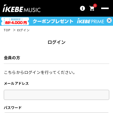
0
TOP
ログイン
ログイン
会員の方
こちらからログインを行ってください。
メールアドレス
パスワード