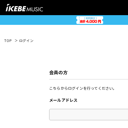
TOP
ログイン
会員の方
こちらからログインを行ってください。
メールアドレス