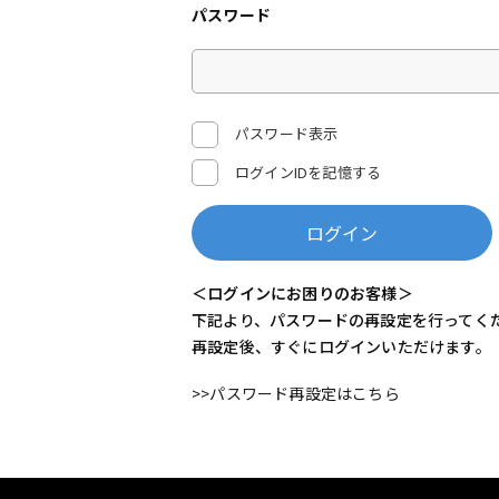
パスワード
パスワード表示
ログインIDを記憶する
ログイン
＜ログインにお困りのお客様＞
下記より、パスワードの再設定を行ってく
再設定後、すぐにログインいただけます。
>>パスワード再設定はこちら