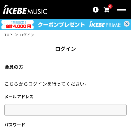
0
TOP
ログイン
ログイン
会員の方
こちらからログインを行ってください。
メールアドレス
パスワード