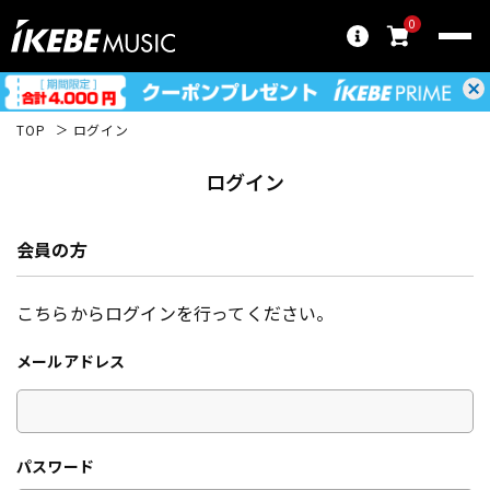
0
TOP
ログイン
ログイン
会員の方
こちらからログインを行ってください。
メールアドレス
パスワード