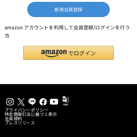
新規会員登録
amazon アカウントを利用して会員登録/ログインを行う
方
プライバシーポリシー
特定商取引法に基づく表示
会員規約
プレスリリース