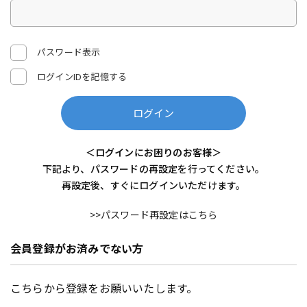
パスワード表示
ログインIDを記憶する
ログイン
＜ログインにお困りのお客様＞
下記より、パスワードの再設定を行ってください。
再設定後、すぐにログインいただけます。
>>パスワード再設定はこちら
会員登録がお済みでない方
こちらから登録をお願いいたします。