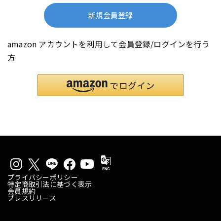
新規会員登録
amazon アカウントを利用して会員登録/ログインを行う
方
プライバシーポリシー
特定商取引法に基づく表示
会員規約
プレスリリース