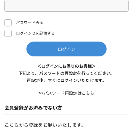
パスワード表示
ログインIDを記憶する
ログイン
＜ログインにお困りのお客様＞
下記より、パスワードの再設定を行ってください。
再設定後、すぐにログインいただけます。
>>パスワード再設定はこちら
会員登録がお済みでない方
こちらから登録をお願いいたします。