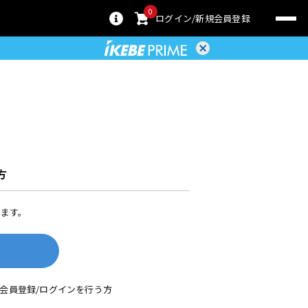
0
ログイン
新規会員登録
方
ます。
して会員登録/ログインを行う方