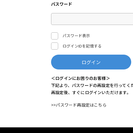
パスワード
パスワード表示
ログインIDを記憶する
ログイン
＜ログインにお困りのお客様＞
下記より、パスワードの再設定を行ってく
再設定後、すぐにログインいただけます。
>>パスワード再設定はこちら