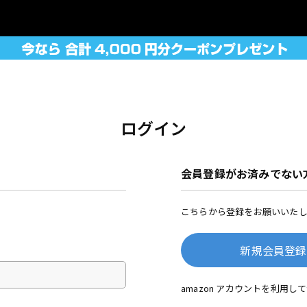
ログイン
会員登録がお済みでない
こちらから登録をお願いいたし
新規会員登録
amazon アカウントを利用