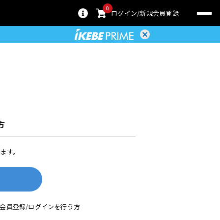
0
ログイン
新規会員登録
方
ます。
して会員登録/ログインを行う方