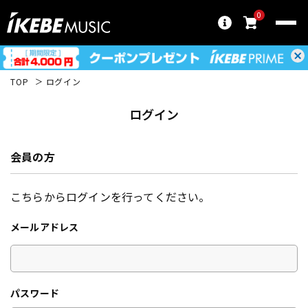
0
TOP
ログイン
ログイン
会員の方
こちらからログインを行ってください。
メールアドレス
パスワード