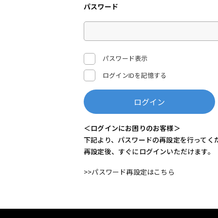
パスワード
パスワード表示
ログインIDを記憶する
ログイン
＜ログインにお困りのお客様＞
下記より、パスワードの再設定を行ってく
再設定後、すぐにログインいただけます。
>>パスワード再設定はこちら