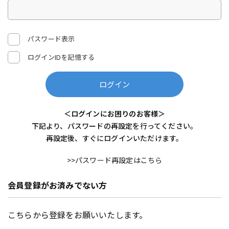
パスワード表示
ログインIDを記憶する
ログイン
＜ログインにお困りのお客様＞
下記より、パスワードの再設定を行ってください。
再設定後、すぐにログインいただけます。
>>パスワード再設定はこちら
会員登録がお済みでない方
こちらから登録をお願いいたします。