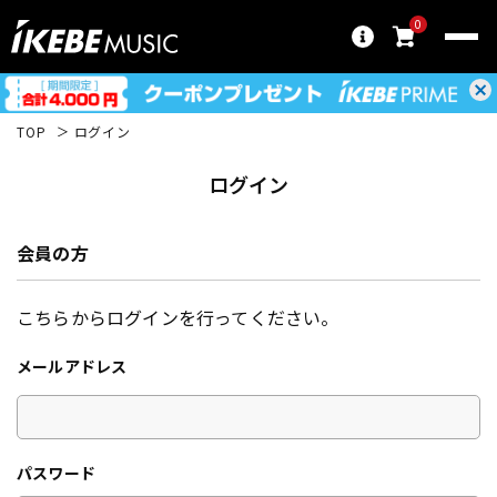
0
TOP
ログイン
ログイン
会員の方
こちらからログインを行ってください。
メールアドレス
パスワード