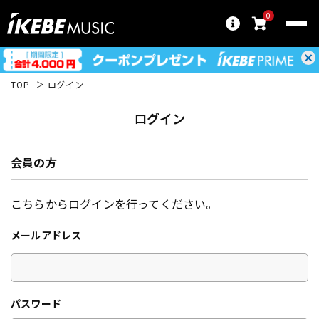
0
TOP
ログイン
ログイン
会員の方
こちらからログインを行ってください。
メールアドレス
パスワード