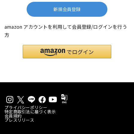
新規会員登録
amazon アカウントを利用して会員登録/ログインを行う
方
プライバシーポリシー
特定商取引法に基づく表示
会員規約
プレスリリース