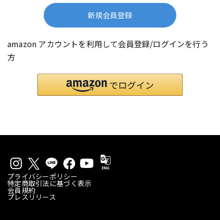
新規会員登録
amazon アカウントを利用して会員登録/ログインを行う
方
プライバシーポリシー
特定商取引法に基づく表示
会員規約
プレスリリース