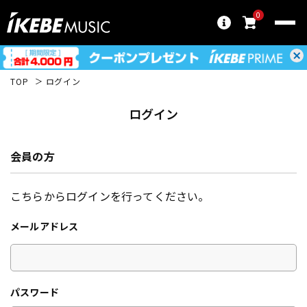
0
TOP
ログイン
ログイン
会員の方
こちらからログインを行ってください。
メールアドレス
パスワード