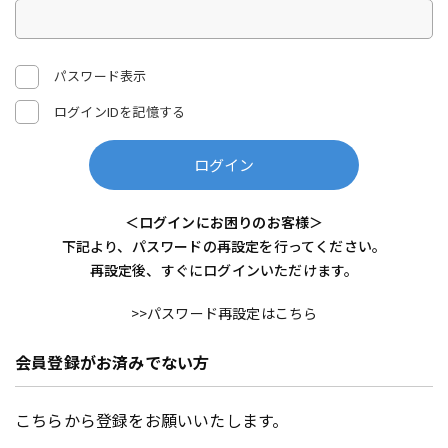
パスワード表示
ログインIDを記憶する
ログイン
＜ログインにお困りのお客様＞
下記より、パスワードの再設定を行ってください。
再設定後、すぐにログインいただけます。
>>パスワード再設定はこちら
会員登録がお済みでない方
こちらから登録をお願いいたします。