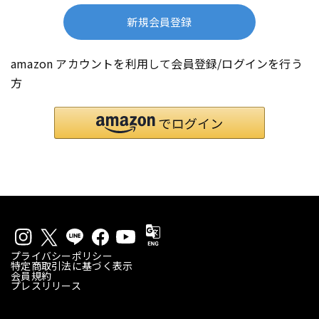
新規会員登録
amazon アカウントを利用して会員登録/ログインを行う
方
プライバシーポリシー
特定商取引法に基づく表示
会員規約
プレスリリース