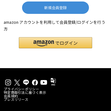
新規会員登録
amazon アカウントを利用して会員登録/ログインを行う
方
プライバシーポリシー
特定商取引法に基づく表示
会員規約
プレスリリース