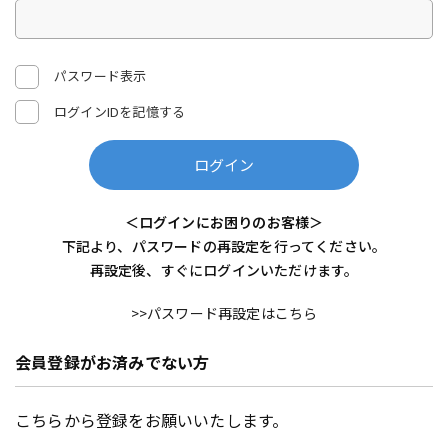
パスワード表示
ログインIDを記憶する
ログイン
＜ログインにお困りのお客様＞
下記より、パスワードの再設定を行ってください。
再設定後、すぐにログインいただけます。
>>パスワード再設定はこちら
会員登録がお済みでない方
こちらから登録をお願いいたします。