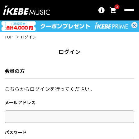
0
TOP
ログイン
ログイン
会員の方
こちらからログインを行ってください。
メールアドレス
パスワード